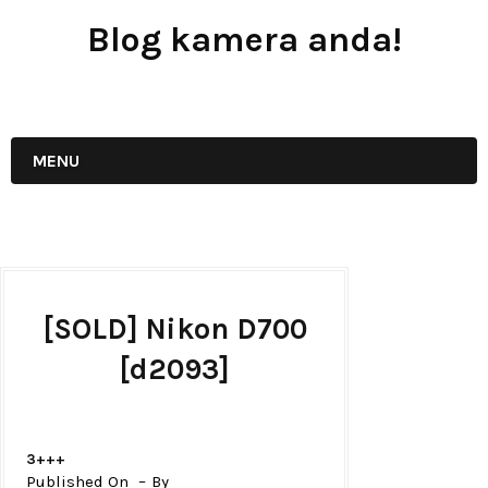
Blog kamera anda!
JUAL - BELI - SEWA PERALATAN KAMERA
MENU
[SOLD] Nikon D700
[d2093]
3+++
Published On
By