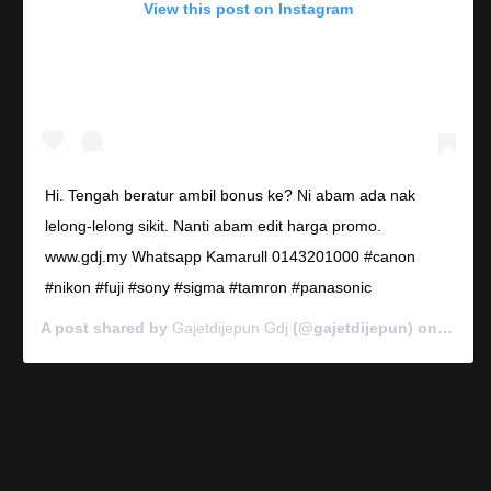
View this post on Instagram
Hi. Tengah beratur ambil bonus ke? Ni abam ada nak
lelong-lelong sikit. Nanti abam edit harga promo.
www.gdj.my Whatsapp Kamarull 0143201000 #canon
#nikon #fuji #sony #sigma #tamron #panasonic
A post shared by
Gajetdijepun Gdj
(@gajetdijepun) on
Jan 7,