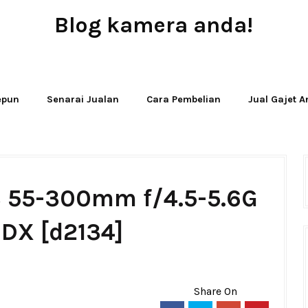
Blog kamera anda!
JUAL - BELI - SEWA PERALATAN KAMERA
Jepun
Senarai Jualan
Cara Pembelian
Jual Gajet 
S 55-300mm f/4.5-5.6G
 DX [d2134]