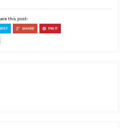
are this post:
WEET
SHARE
PIN IT