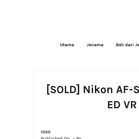
Utama
Jenama
Beli dari 
[SOLD] Nikon AF-
ED VR
1000
Published On
By