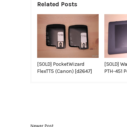
Related Posts
[SOLD] PocketWizard
[SOLD] Wa
FlexTT5 (Canon) [d2647]
PTH-451 P
Newer Post