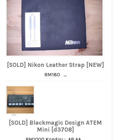
[SOLD] Nikon Leather Strap [NEW]
RM180 ...
[SOLD] Blackmagic Design ATEM
Mini [d3708]
RM1000 Kondisi : AB AA ...