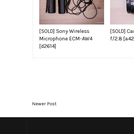
[SOLD] Sony Wireless
[SOLD] C
Microphone ECM-AW4
f/2.8 [a4
[d2614]
Newer Post