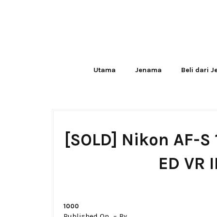
Utama
Jenama
Beli dari 
[SOLD] Nikon AF-S
ED VR I
1000
Published On
By