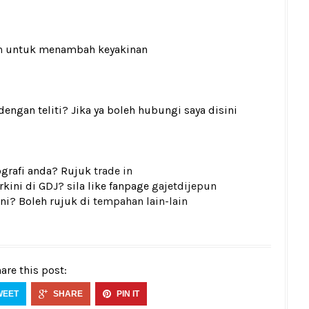
n
untuk menambah keyakinan
gan teliti? Jika ya boleh hubungi saya disini
tografi anda? Rujuk
trade in
kini di GDJ? sila like fanpage
gajetdijepun
ni? Boleh rujuk di
tempahan lain-lain
are this post:
WEET
SHARE
PIN IT