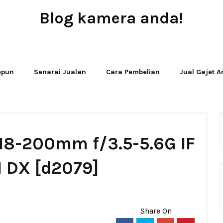
Blog kamera anda!
JUAL - BELI - SEWA PERALATAN KAMERA
Jepun
Senarai Jualan
Cara Pembelian
Jual Gajet 
 18-200mm f/3.5-5.6G IF
I DX [d2079]