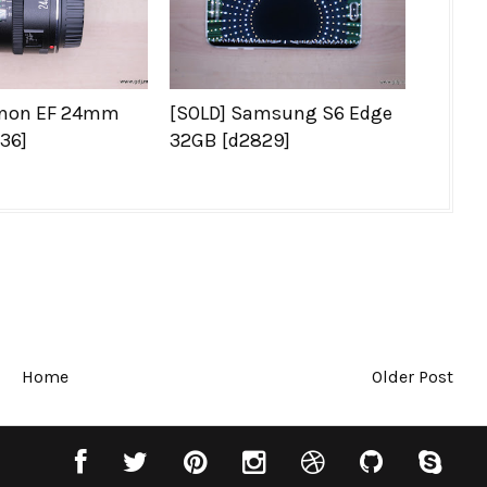
anon EF 24mm
[SOLD] Samsung S6 Edge
236]
32GB [d2829]
Home
Older Post