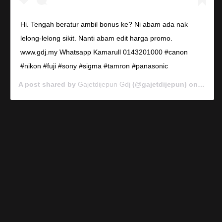
Hi. Tengah beratur ambil bonus ke? Ni abam ada nak
lelong-lelong sikit. Nanti abam edit harga promo.
www.gdj.my Whatsapp Kamarull 0143201000 #canon
#nikon #fuji #sony #sigma #tamron #panasonic
A post shared by
Gajetdijepun Gdj
(@gajetdijepun) on
Jan 7,