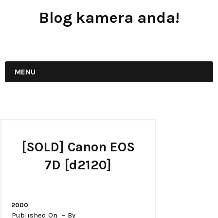
Blog kamera anda!
JUAL - BELI - SEWA PERALATAN KAMERA
MENU
[SOLD] Canon EOS
7D [d2120]
2000
Published On
By