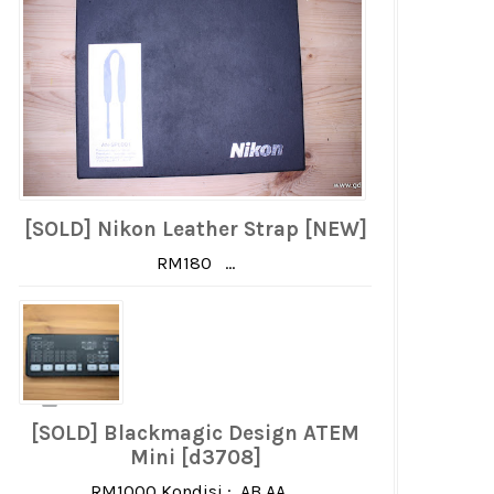
[SOLD] Nikon Leather Strap [NEW]
RM180 ...
[SOLD] Blackmagic Design ATEM
Mini [d3708]
RM1000 Kondisi : AB AA ...