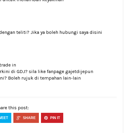
gan teliti? Jika ya boleh hubungi saya disini
trade in
kini di GDJ? sila like fanpage
gajetdijepun
ni? Boleh rujuk di
tempahan lain-lain
are this post:
WEET
SHARE
PIN IT