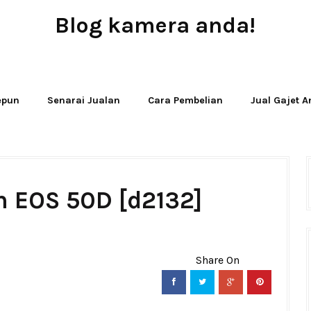
Blog kamera anda!
JUAL - BELI - SEWA PERALATAN KAMERA
Jepun
Senarai Jualan
Cara Pembelian
Jual Gajet 
n EOS 50D [d2132]