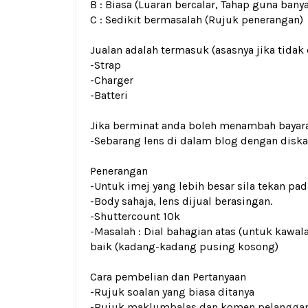
B : Biasa (Luaran bercalar, Tahap guna bany
C : Sedikit bermasalah (Rujuk penerangan)
Jualan adalah termasuk (asasnya jika tidak 
-Strap
-Charger
-Batteri
Jika berminat anda boleh menambah bayar
-Sebarang lens di dalam blog dengan dis
Penerangan
-Untuk imej yang lebih besar sila tekan p
-Body sahaja, lens dijual berasingan.
-Shuttercount 10k
-Masalah : Dial bahagian atas (untuk kawal
baik (kadang-kadang pusing kosong)
Cara pembelian dan Pertanyaan
-Rujuk
soalan yang biasa ditanya
-Rujuk
maklumbalas dan komen pelangga