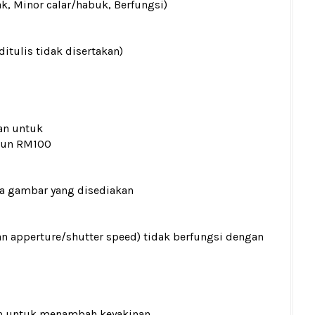
ak, Minor calar/habuk, Berfungsi)
ditulis tidak disertakan)
an untuk
kaun RM100
ada gambar yang disediakan
an apperture/shutter speed) tidak berfungsi dengan
n
untuk menambah keyakinan