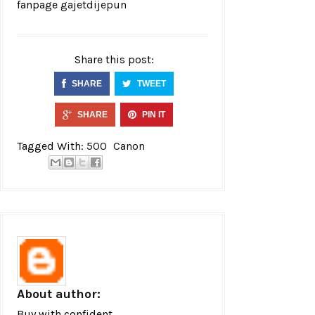
fanpage
gajetdijepun
Share this post:
SHARE
TWEET
SHARE
PIN IT
Tagged With:
500
Canon
About author:
Buy with confident