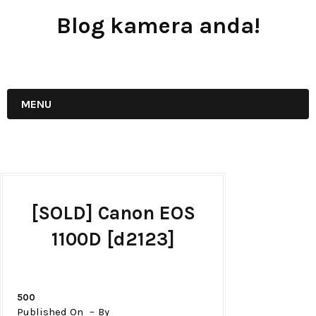
Blog kamera anda!
JUAL - BELI - SEWA PERALATAN KAMERA
MENU
[SOLD] Canon EOS
1100D [d2123]
500
Published On
By