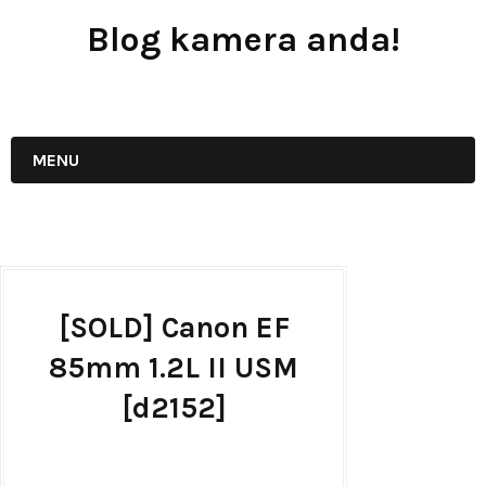
Blog kamera anda!
JUAL - BELI - SEWA PERALATAN KAMERA
MENU
[SOLD] Canon EF
85mm 1.2L II USM
[d2152]