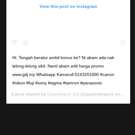
View this post on Instagram
Hi. Tengah beratur ambil bonus ke? Ni abam ada nak
lelong-lelong sikit. Nanti abam edit harga promo.
www.gdj.my Whatsapp Kamarull 0143201000 #canon
#nikon #fuji #sony #sigma #tamron #panasonic
A post shared by
Gajetdijepun Gdj
(@gajetdijepun) on
Jan 7,