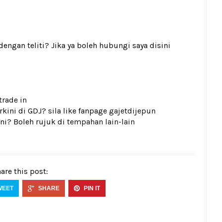
gan teliti? Jika ya boleh hubungi saya disini
trade in
kini di GDJ? sila like fanpage
gajetdijepun
ni? Boleh rujuk di
tempahan lain-lain
are this post:
WEET
SHARE
PIN IT