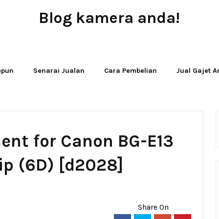
Blog kamera anda!
JUAL - BELI - SEWA PERALATAN KAMERA
Jepun
Senarai Jualan
Cara Pembelian
Jual Gajet 
ent for Canon BG-E13
ip (6D) [d2028]