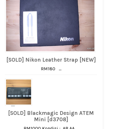
[SOLD] Nikon Leather Strap [NEW]
RM180 ...
[SOLD] Blackmagic Design ATEM
Mini [d3708]
RM1000 Kondisi : AB AA ...