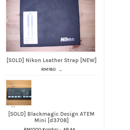
[SOLD] Nikon Leather Strap [NEW]
RM180 ...
[SOLD] Blackmagic Design ATEM
Mini [d3708]
RM1000 Kondisi : AB AA ...