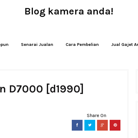
Blog kamera anda!
JUAL - BELI - SEWA PERALATAN KAMERA
Jepun
Senarai Jualan
Cara Pembelian
Jual Gajet 
on D7000 [d1990]