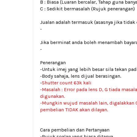
B : Biasa (Luaran bercalar, Tahap guna bany
C : Sedikit bermasalah (Rujuk penerangan)
Jualan adalah termasuk (asasnya jika tidak 
-
Jika berminat anda boleh menambah bayar
-
Penerangan
-Untuk imej yang lebih besar sila tekan p
-Body sahaja, lens dijual berasingan.
-
Shutter count 63k kali
-Masalah : Error pada lens D, G tiada masal
digunakan.
-Mungkin wujud masalah lain, digalakkan C
pembelian TIDAK akan dilayan.
Cara pembelian dan Pertanyaan
-Rujuk
soalan yang biasa ditanya