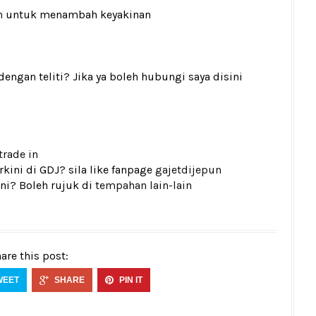
n
untuk menambah keyakinan
gan teliti? Jika ya boleh hubungi saya disini
trade in
kini di GDJ? sila like fanpage
gajetdijepun
ni? Boleh rujuk di
tempahan lain-lain
are this post:
WEET
SHARE
PIN IT