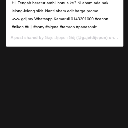
Hi. Tengah beratur ambil bonus ke? Ni abam ada nak
lelong-lelong sikit. Nanti abam edit harga promo.
www.gdj.my Whatsapp Kamarull 0143201000 #canon
#nikon #fuji #sony #sigma #tamron #panasonic
A post shared by
Gajetdijepun Gdj
(@gajetdijepun) on
Jan 7,