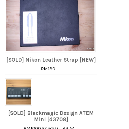
[SOLD] Nikon Leather Strap [NEW]
RM180 ...
[SOLD] Blackmagic Design ATEM
Mini [d3708]
RM1000 Kondisi : AB AA ...