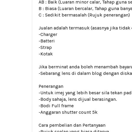
AB : Baik (Luaran minor calar, Tahap guna s
B : Biasa (Luaran bercalar, Tahap guna bany
C : Sedikit bermasalah (Rujuk penerangan)
Jualan adalah termasuk (asasnya jika tidak 
-Charger
-Batteri
-Strap
-Kotak
Jika berminat anda boleh menambah bayar
-Sebarang lens di dalam blog dengan dis
Penerangan
-Untuk imej yang lebih besar sila tekan p
-Body sahaja, lens dijual berasingan.
-Bodi Full frame
-Anggaran shutter count 5k
Cara pembelian dan Pertanyaan
-Rujuk
soalan yang biasa ditanya