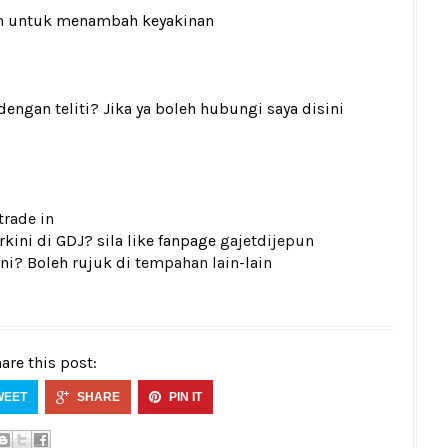
n
untuk menambah keyakinan
gan teliti? Jika ya boleh hubungi saya disini
trade in
kini di GDJ? sila like fanpage
gajetdijepun
ni? Boleh rujuk di
tempahan lain-lain
are this post:
WEET
SHARE
PIN IT