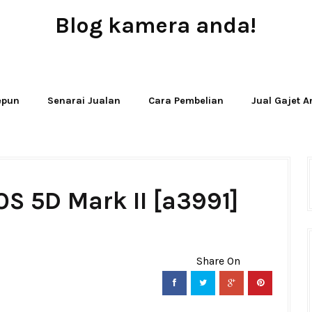
Blog kamera anda!
JUAL - BELI - SEWA PERALATAN KAMERA
Jepun
Senarai Jualan
Cara Pembelian
Jual Gajet 
S 5D Mark II [a3991]