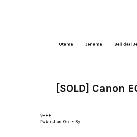
Utama
Jenama
Beli dari 
[SOLD] Canon EO
3+++
Published On
By