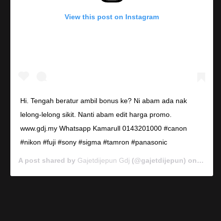
View this post on Instagram
Hi. Tengah beratur ambil bonus ke? Ni abam ada nak
lelong-lelong sikit. Nanti abam edit harga promo.
www.gdj.my Whatsapp Kamarull 0143201000 #canon
#nikon #fuji #sony #sigma #tamron #panasonic
A post shared by
Gajetdijepun Gdj
(@gajetdijepun) on
Jan 7,