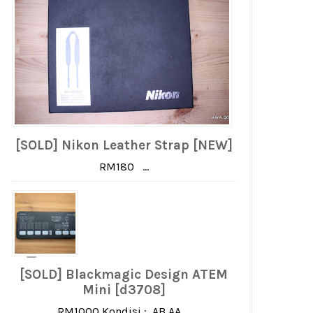
[SOLD] Nikon Leather Strap [NEW]
RM180 ...
[SOLD] Blackmagic Design ATEM
Mini [d3708]
RM1000 Kondisi : AB AA ...