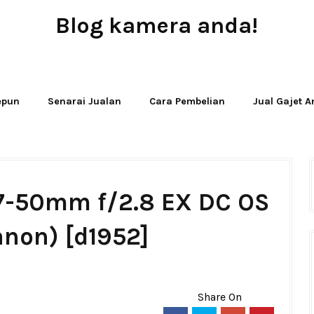
Blog kamera anda!
JUAL - BELI - SEWA PERALATAN KAMERA
Jepun
Senarai Jualan
Cara Pembelian
Jual Gajet 
17-50mm f/2.8 EX DC OS
non) [d1952]