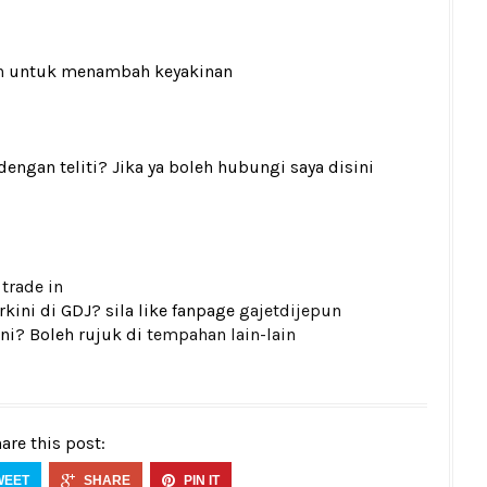
n
untuk menambah keyakinan
gan teliti? Jika ya boleh hubungi saya disini
k
trade in
kini di GDJ? sila like fanpage
gajetdijepun
ni? Boleh rujuk di
tempahan lain-lain
are this post:
WEET
SHARE
PIN IT