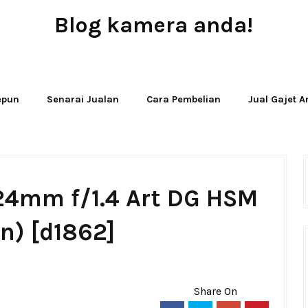
Blog kamera anda!
JUAL - BELI - SEWA PERALATAN KAMERA
Jepun
Senarai Jualan
Cara Pembelian
Jual Gajet 
24mm f/1.4 Art DG HSM
n) [d1862]