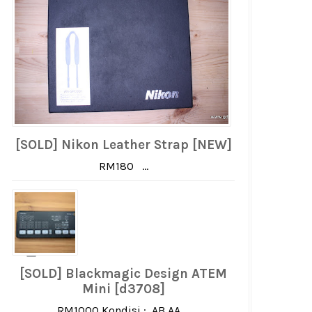
[SOLD] Nikon Leather Strap [NEW]
RM180 ...
[SOLD] Blackmagic Design ATEM
Mini [d3708]
RM1000 Kondisi : AB AA ...