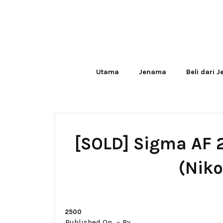
Utama
Jenama
Beli dari 
[SOLD] Sigma AF 
(Niko
2500
Published On
By