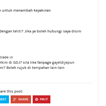
n
untuk menambah keyakinan
gan teliti? Jika ya boleh hubungi saya disini
trade in
kini di GDJ? sila like fanpage
gajetdijepun
ni? Boleh rujuk di
tempahan lain-lain
are this post:
WEET
SHARE
PIN IT