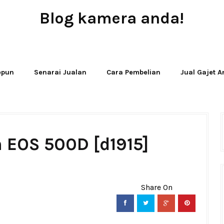
Blog kamera anda!
JUAL - BELI - SEWA PERALATAN KAMERA
Jepun
Senarai Jualan
Cara Pembelian
Jual Gajet 
 EOS 500D [d1915]