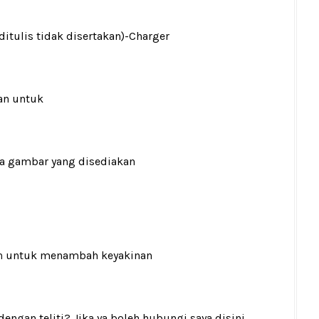
ditulis tidak disertakan)
-Charger
an untuk
ada gambar yang disediakan
n
untuk menambah keyakinan
gan teliti? Jika ya boleh hubungi saya disini