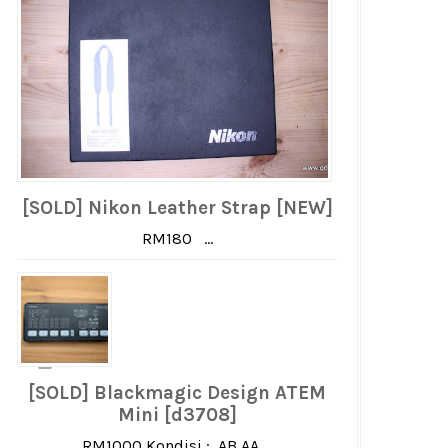
[SOLD] Nikon Leather Strap [NEW]
RM180 ...
[SOLD] Blackmagic Design ATEM
Mini [d3708]
RM1000 Kondisi : AB AA ...