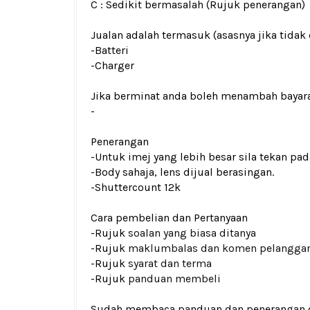
C : Sedikit bermasalah (Rujuk penerangan)
Jualan adalah termasuk (asasnya jika tidak 
-Batteri
-Charger
Jika berminat anda boleh menambah bayar
-
Penerangan
-Untuk imej yang lebih besar sila tekan p
-Body sahaja, lens dijual berasingan.
-Shuttercount 12k
Cara pembelian dan Pertanyaan
-Rujuk
soalan yang biasa ditanya
-Rujuk
maklumbalas dan komen pelangga
-Rujuk
syarat dan terma
-Rujuk
panduan membeli
Sudah membaca panduan dan penerangan den