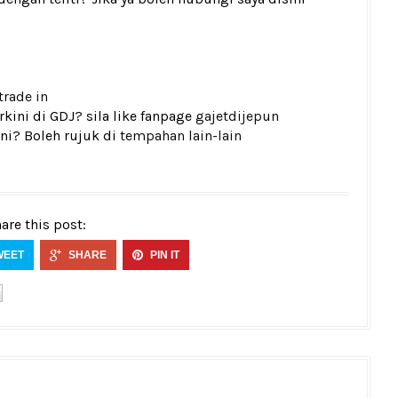
trade in
kini di GDJ? sila like fanpage
gajetdijepun
ni? Boleh rujuk di
tempahan lain-lain
are this post:
WEET
SHARE
PIN IT