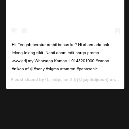
Hi. Tengah beratur ambil bonus ke? Ni abam ada nak
lelong-lelong sikit. Nanti abam edit harga promo.
www.gdj.my Whatsapp Kamarull 0143201000 #canon
#nikon #fuji #sony #sigma #tamron #panasonic
A post shared by
Gajetdijepun Gdj
(@gajetdijepun) on
Jan 7,