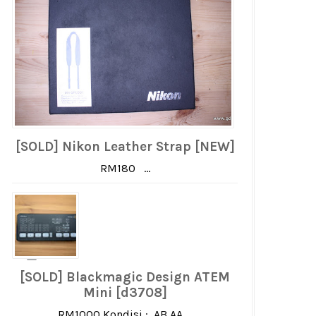
[SOLD] Nikon Leather Strap [NEW]
RM180 ...
[SOLD] Blackmagic Design ATEM
Mini [d3708]
RM1000 Kondisi : AB AA ...