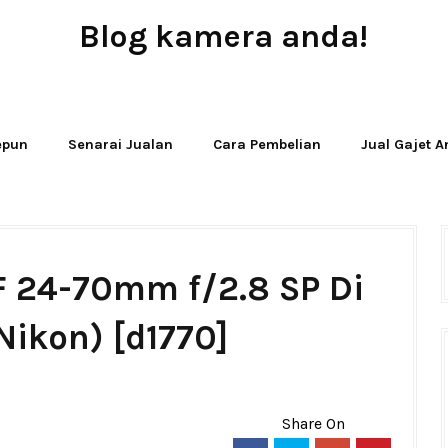
Blog kamera anda!
JUAL - BELI - SEWA PERALATAN KAMERA
Jepun
Senarai Jualan
Cara Pembelian
Jual Gajet 
F 24-70mm f/2.8 SP Di
Nikon) [d1770]