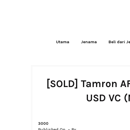
Utama
Jenama
Beli dari 
[SOLD] Tamron A
USD VC (
3000
Published On
By