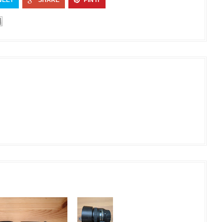
WEET
SHARE
PIN IT