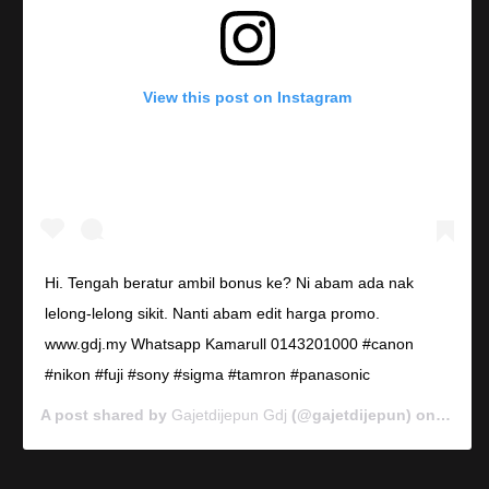
View this post on Instagram
Hi. Tengah beratur ambil bonus ke? Ni abam ada nak
lelong-lelong sikit. Nanti abam edit harga promo.
www.gdj.my Whatsapp Kamarull 0143201000 #canon
#nikon #fuji #sony #sigma #tamron #panasonic
A post shared by
Gajetdijepun Gdj
(@gajetdijepun) on
Jan 7,