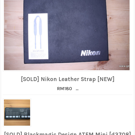
[SOLD] Nikon Leather Strap [NEW]
RM180 ...
[SOLD] Blackmagic Design ATEM Mini [d3708]