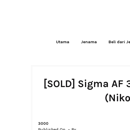
Utama
Jenama
Beli dari 
[SOLD] Sigma AF 
(Niko
3000
Published On
By