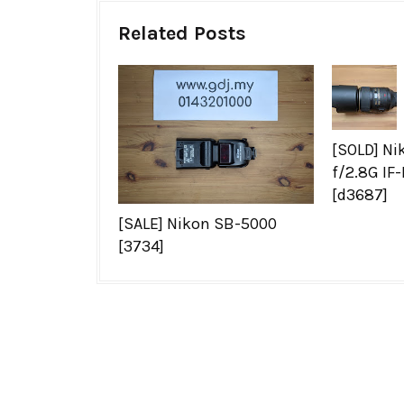
Related Posts
[SOLD] N
f/2.8G IF
[d3687]
[SALE] Nikon SB-5000
[3734]