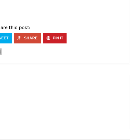
are this post:
WEET
SHARE
PIN IT