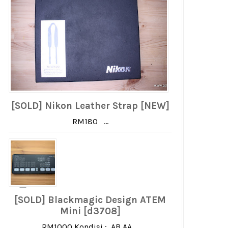
[SOLD] Nikon Leather Strap [NEW]
RM180 ...
[SOLD] Blackmagic Design ATEM
Mini [d3708]
RM1000 Kondisi : AB AA ...