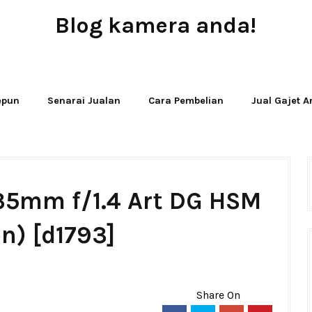
Blog kamera anda!
JUAL - BELI - SEWA PERALATAN KAMERA
Jepun
Senarai Jualan
Cara Pembelian
Jual Gajet 
35mm f/1.4 Art DG HSM
n) [d1793]