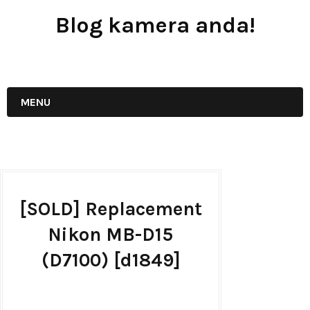
Blog kamera anda!
JUAL - BELI - SEWA PERALATAN KAMERA
MENU
[SOLD] Replacement
Nikon MB-D15
(D7100) [d1849]