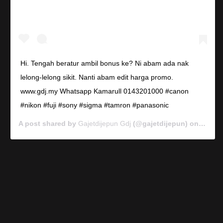
Hi. Tengah beratur ambil bonus ke? Ni abam ada nak
lelong-lelong sikit. Nanti abam edit harga promo.
www.gdj.my Whatsapp Kamarull 0143201000 #canon
#nikon #fuji #sony #sigma #tamron #panasonic
A post shared by
Gajetdijepun Gdj
(@gajetdijepun) on
Jan 7,