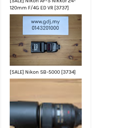
[SALE] Nikon AF-S Nikkor 24-
120mm F/4G ED VR [3737]
[SALE] Nikon SB-5000 [3734]