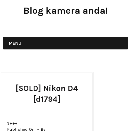
Blog kamera anda!
JUAL - BELI - SEWA PERALATAN KAMERA
MENU
[SOLD] Nikon D4
[d1794]
3+++
Published On
By