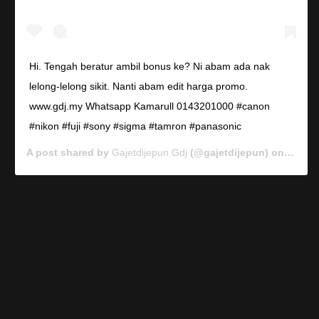
Hi. Tengah beratur ambil bonus ke? Ni abam ada nak
lelong-lelong sikit. Nanti abam edit harga promo.
www.gdj.my Whatsapp Kamarull 0143201000 #canon
#nikon #fuji #sony #sigma #tamron #panasonic
A post shared by
Gajetdijepun Gdj
(@gajetdijepun) on
Jan 7,