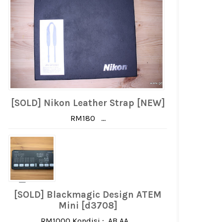
[SOLD] Nikon Leather Strap [NEW]
RM180 ...
[SOLD] Blackmagic Design ATEM
Mini [d3708]
RM1000 Kondisi : AB AA ...