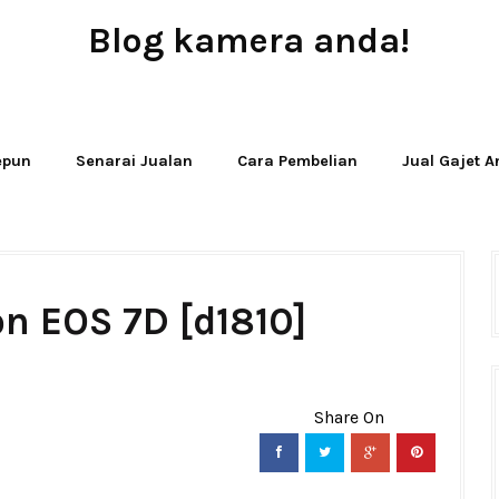
Blog kamera anda!
JUAL - BELI - SEWA PERALATAN KAMERA
Jepun
Senarai Jualan
Cara Pembelian
Jual Gajet 
n EOS 7D [d1810]