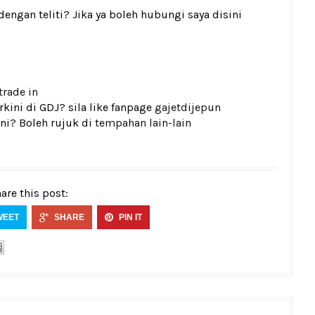
gan teliti? Jika ya boleh hubungi saya disini
trade in
kini di GDJ? sila like fanpage
gajetdijepun
ni? Boleh rujuk di
tempahan lain-lain
are this post:
WEET
SHARE
PIN IT