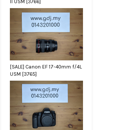
II USM [3766]
[SALE] Canon EF 17-40mm f/4L
USM [3765]