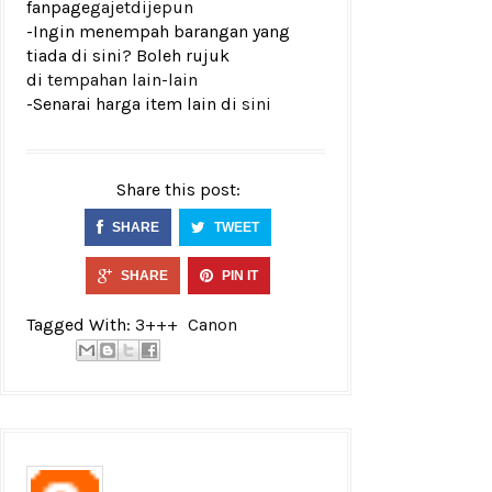
fanpage
gajetdijepun
-Ingin menempah barangan yang
tiada di sini? Boleh rujuk
di
tempahan lain-lain
-Senarai harga item lain di
sini
Share this post:
SHARE
TWEET
SHARE
PIN IT
Tagged With:
3+++
Canon