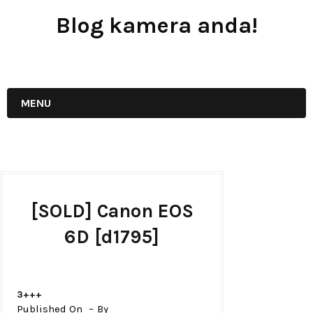
Blog kamera anda!
JUAL - BELI - SEWA PERALATAN KAMERA
MENU
[SOLD] Canon EOS
6D [d1795]
3+++
Published On
By