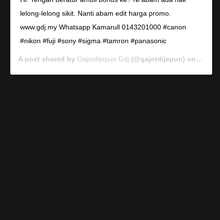
lelong-lelong sikit. Nanti abam edit harga promo.
www.gdj.my Whatsapp Kamarull 0143201000 #canon
#nikon #fuji #sony #sigma #tamron #panasonic
A post shared by
Gajetdijepun Gdj
(@gajetdijepun) on
Jan 7,