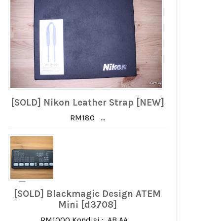
[SOLD] Nikon Leather Strap [NEW]
RM180 ...
[SOLD] Blackmagic Design ATEM
Mini [d3708]
RM1000 Kondisi : AB AA ...