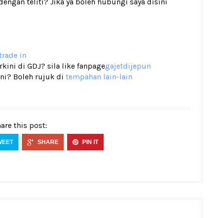
gan teliti? Jika ya boleh hubungi saya disini
trade in
ini di GDJ? sila like fanpage
gajetdijepun
ni? Boleh rujuk di
tempahan lain-lain
are this post:
WEET
SHARE
PIN IT