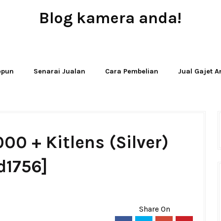
Blog kamera anda!
JUAL - BELI - SEWA PERALATAN KAMERA
Jepun
Senarai Jualan
Cara Pembelian
Jual Gajet 
00 + Kitlens (Silver)
d1756]