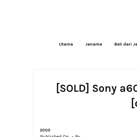
Utama
Jenama
Beli dari 
[SOLD] Sony a60
[
2000
Published On
By