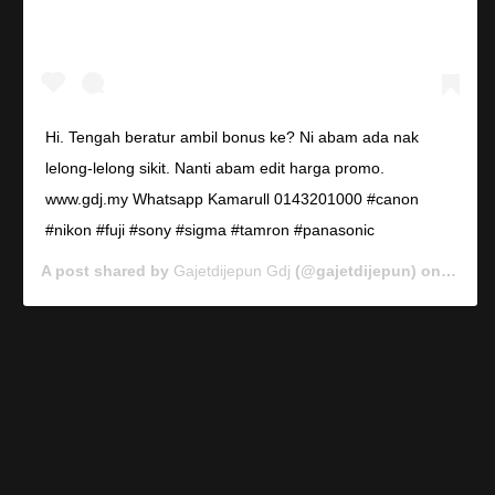
Hi. Tengah beratur ambil bonus ke? Ni abam ada nak
lelong-lelong sikit. Nanti abam edit harga promo.
www.gdj.my Whatsapp Kamarull 0143201000 #canon
#nikon #fuji #sony #sigma #tamron #panasonic
A post shared by
Gajetdijepun Gdj
(@gajetdijepun) on
Jan 7,