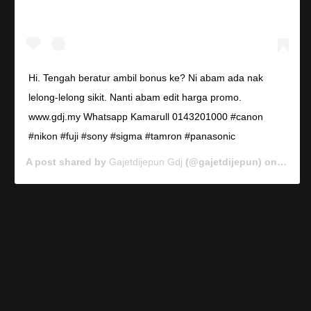
Hi. Tengah beratur ambil bonus ke? Ni abam ada nak
lelong-lelong sikit. Nanti abam edit harga promo.
www.gdj.my Whatsapp Kamarull 0143201000 #canon
#nikon #fuji #sony #sigma #tamron #panasonic
A post shared by
Gajetdijepun Gdj
(@gajetdijepun) on
Jan 7,