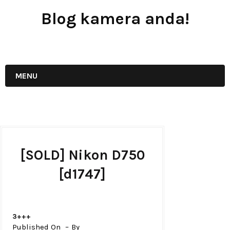
Blog kamera anda!
JUAL - BELI - SEWA PERALATAN KAMERA
MENU
[SOLD] Nikon D750
[d1747]
3+++
Published On
By