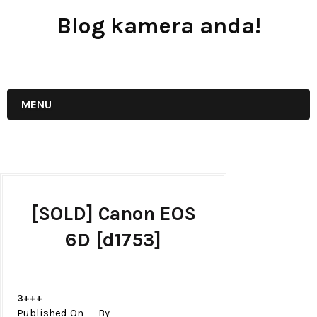
Blog kamera anda!
JUAL - BELI - SEWA PERALATAN KAMERA
MENU
[SOLD] Canon EOS
6D [d1753]
3+++
Published On
By