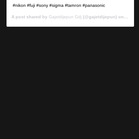
#nikon #fuji #sony #sigma #tamron #panasonic
A post shared by
Gajetdijepun Gdj
(@gajetdijepun) on
Jan 7,