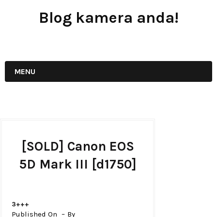
Blog kamera anda!
JUAL - BELI - SEWA PERALATAN KAMERA
MENU
[SOLD] Canon EOS
5D Mark III [d1750]
3+++
Published On
By