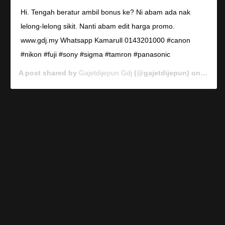
Hi. Tengah beratur ambil bonus ke? Ni abam ada nak
lelong-lelong sikit. Nanti abam edit harga promo.
www.gdj.my Whatsapp Kamarull 0143201000 #canon
#nikon #fuji #sony #sigma #tamron #panasonic
A post shared by
Gajetdijepun Gdj
(@gajetdijepun) on
Jan 7,