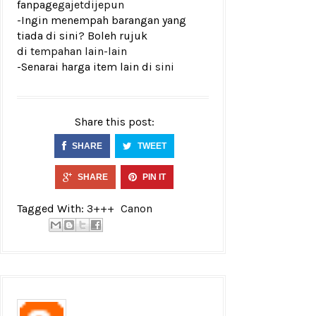
fanpage
gajetdijepun
-Ingin menempah barangan yang
tiada di sini? Boleh rujuk
di
tempahan lain-lain
-Senarai harga item lain di
sini
Share this post:
SHARE
TWEET
SHARE
PIN IT
Tagged With:
3+++
Canon