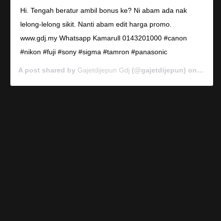
Hi. Tengah beratur ambil bonus ke? Ni abam ada nak
lelong-lelong sikit. Nanti abam edit harga promo.
www.gdj.my Whatsapp Kamarull 0143201000 #canon
#nikon #fuji #sony #sigma #tamron #panasonic
A post shared by
Gajetdijepun Gdj
(@gajetdijepun) on
Jan 7,