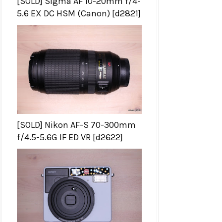
[SOLD] Sigma AF 10-20mm f/4-
5.6 EX DC HSM (Canon) [d2821]
[SOLD] Nikon AF-S 70-300mm
f/4.5-5.6G IF ED VR [d2622]