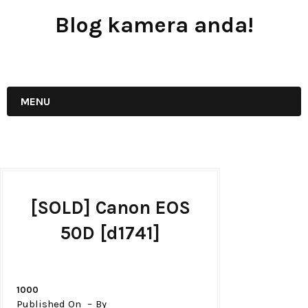
Blog kamera anda!
JUAL - BELI - SEWA PERALATAN KAMERA
MENU
[SOLD] Canon EOS
50D [d1741]
1000
Published On
By