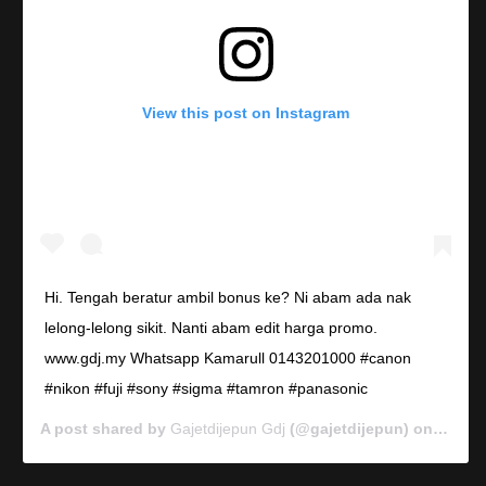
View this post on Instagram
Hi. Tengah beratur ambil bonus ke? Ni abam ada nak
lelong-lelong sikit. Nanti abam edit harga promo.
www.gdj.my Whatsapp Kamarull 0143201000 #canon
#nikon #fuji #sony #sigma #tamron #panasonic
A post shared by
Gajetdijepun Gdj
(@gajetdijepun) on
Jan 7,