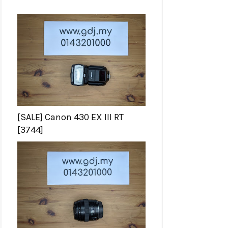
[SALE] Canon 430 EX III RT
[3744]