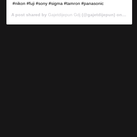
#nikon #fuji #sony #sigma #tamron #panasonic
A post shared by
Gajetdijepun Gdj
(@gajetdijepun) on
Jan 7,