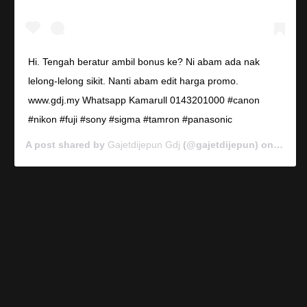
Hi. Tengah beratur ambil bonus ke? Ni abam ada nak
lelong-lelong sikit. Nanti abam edit harga promo.
www.gdj.my Whatsapp Kamarull 0143201000 #canon
#nikon #fuji #sony #sigma #tamron #panasonic
A post shared by
Gajetdijepun Gdj
(@gajetdijepun) on
Jan 7,