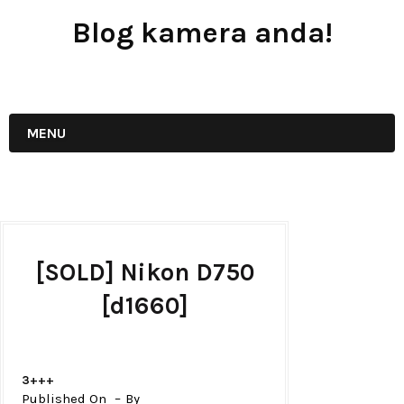
Blog kamera anda!
JUAL - BELI - SEWA PERALATAN KAMERA
MENU
[SOLD] Nikon D750
[d1660]
3+++
Published On
By