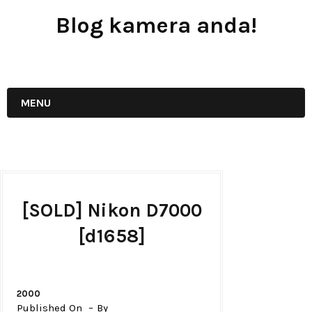
Blog kamera anda!
JUAL - BELI - SEWA PERALATAN KAMERA
MENU
[SOLD] Nikon D7000
[d1658]
2000
Published On
By