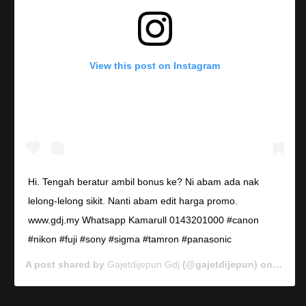
View this post on Instagram
Hi. Tengah beratur ambil bonus ke? Ni abam ada nak
lelong-lelong sikit. Nanti abam edit harga promo.
www.gdj.my Whatsapp Kamarull 0143201000 #canon
#nikon #fuji #sony #sigma #tamron #panasonic
A post shared by
Gajetdijepun Gdj
(@gajetdijepun) on
Jan 7,