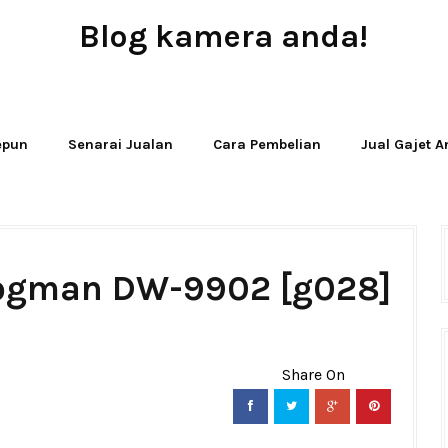
Blog kamera anda!
JUAL - BELI - SEWA PERALATAN KAMERA
Jepun
Senarai Jualan
Cara Pembelian
Jual Gajet 
rogman DW-9902 [g028]