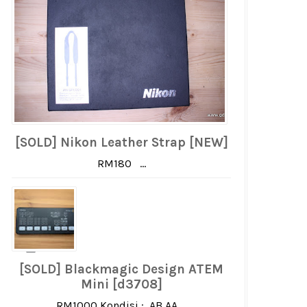
[SOLD] Nikon Leather Strap [NEW]
RM180 ...
[SOLD] Blackmagic Design ATEM
Mini [d3708]
RM1000 Kondisi : AB AA ...