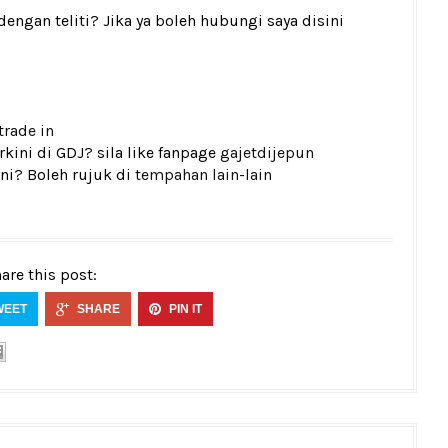
gan teliti? Jika ya boleh hubungi saya disini
trade in
kini di GDJ? sila like fanpage
gajetdijepun
ni? Boleh rujuk di
tempahan lain-lain
are this post:
WEET
SHARE
PIN IT