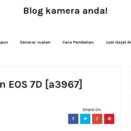
Blog kamera anda!
JUAL - BELI - SEWA PERALATAN KAMERA
Jepun
Senarai Jualan
Cara Pembelian
Jual Gajet 
n EOS 7D [a3967]