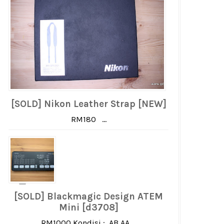
[SOLD] Nikon Leather Strap [NEW]
RM180 ...
[SOLD] Blackmagic Design ATEM
Mini [d3708]
RM1000 Kondisi : AB AA ...