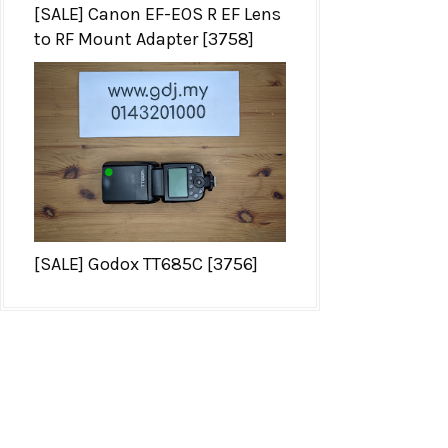
[SALE] Canon EF-EOS R EF Lens
to RF Mount Adapter [3758]
[SALE] Godox TT685C [3756]