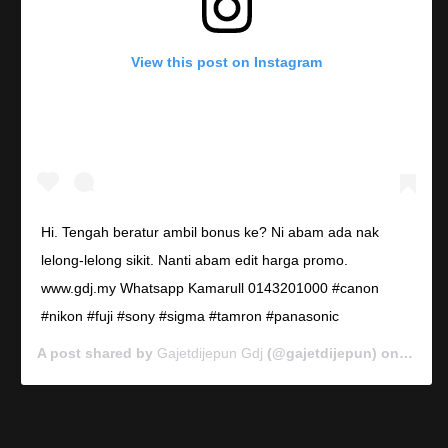
View this post on Instagram
Hi. Tengah beratur ambil bonus ke? Ni abam ada nak
lelong-lelong sikit. Nanti abam edit harga promo.
www.gdj.my Whatsapp Kamarull 0143201000 #canon
#nikon #fuji #sony #sigma #tamron #panasonic
A post shared by
Gajetdijepun Gdj
(@gajetdijepun) on
Jan 7,