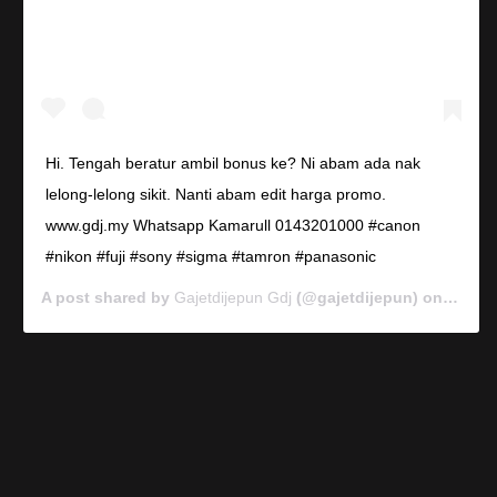
Hi. Tengah beratur ambil bonus ke? Ni abam ada nak
lelong-lelong sikit. Nanti abam edit harga promo.
www.gdj.my Whatsapp Kamarull 0143201000 #canon
#nikon #fuji #sony #sigma #tamron #panasonic
A post shared by
Gajetdijepun Gdj
(@gajetdijepun) on
Jan 7,