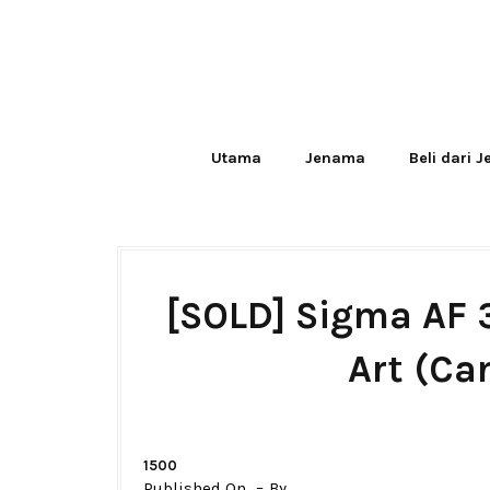
Utama
Jenama
Beli dari 
[SOLD] Sigma AF
Art (Ca
1500
Published On
By