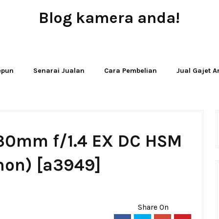
Blog kamera anda!
JUAL - BELI - SEWA PERALATAN KAMERA
Jepun
Senarai Jualan
Cara Pembelian
Jual Gajet 
 30mm f/1.4 EX DC HSM
non) [a3949]