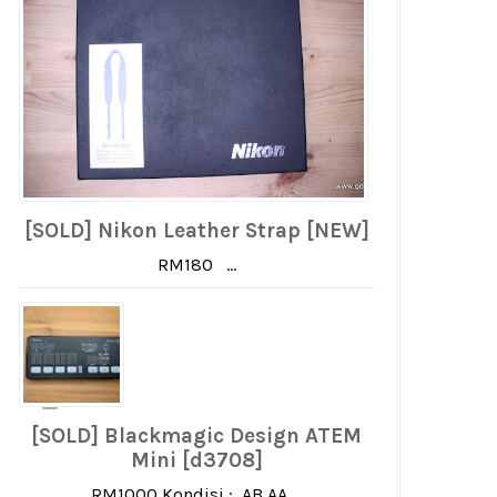
[SOLD] Nikon Leather Strap [NEW]
RM180 ...
[SOLD] Blackmagic Design ATEM
Mini [d3708]
RM1000 Kondisi : AB AA ...