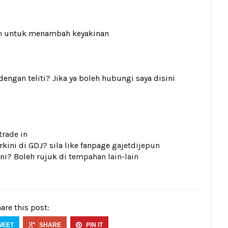
n
untuk menambah keyakinan
gan teliti? Jika ya boleh hubungi saya disini
trade in
kini di GDJ? sila like fanpage
gajetdijepun
ni? Boleh rujuk di
tempahan lain-lain
are this post:
WEET
SHARE
PIN IT