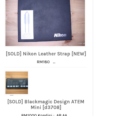
[SOLD] Nikon Leather Strap [NEW]
RM180 ...
[SOLD] Blackmagic Design ATEM
Mini [d3708]
RM1000 Kondisi : AB AA ...