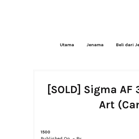
Utama
Jenama
Beli dari 
[SOLD] Sigma AF
Art (Ca
1500
Published On
By