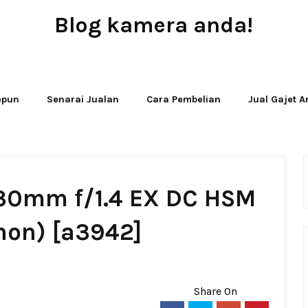
Blog kamera anda!
JUAL - BELI - SEWA PERALATAN KAMERA
Jepun
Senarai Jualan
Cara Pembelian
Jual Gajet 
 30mm f/1.4 EX DC HSM
non) [a3942]