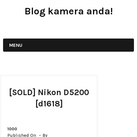
Blog kamera anda!
JUAL - BELI - SEWA PERALATAN KAMERA
MENU
[SOLD] Nikon D5200
[d1618]
1000
Published On
By