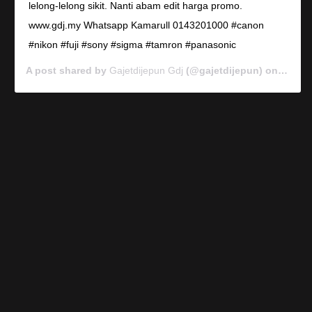
lelong-lelong sikit. Nanti abam edit harga promo.
www.gdj.my Whatsapp Kamarull 0143201000 #canon
#nikon #fuji #sony #sigma #tamron #panasonic
A post shared by
Gajetdijepun Gdj
(@gajetdijepun) on
Jan 7,