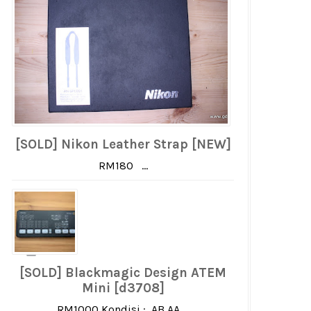
[SOLD] Nikon Leather Strap [NEW]
RM180 ...
[SOLD] Blackmagic Design ATEM
Mini [d3708]
RM1000 Kondisi : AB AA ...