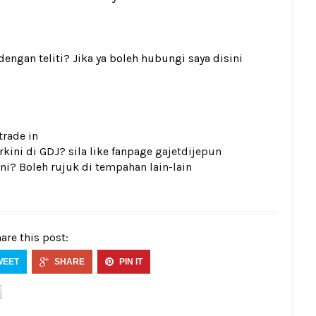
gan teliti? Jika ya boleh hubungi saya disini
trade in
kini di GDJ? sila like fanpage
gajetdijepun
ni? Boleh rujuk di
tempahan lain-lain
are this post:
WEET
SHARE
PIN IT