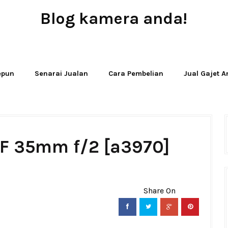
Blog kamera anda!
JUAL - BELI - SEWA PERALATAN KAMERA
Jepun
Senarai Jualan
Cara Pembelian
Jual Gajet 
EF 35mm f/2 [a3970]