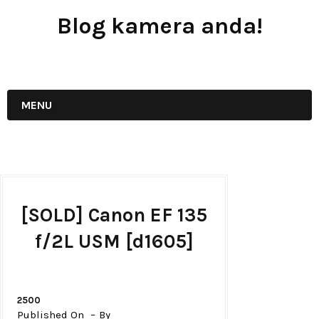
Blog kamera anda!
JUAL - BELI - SEWA PERALATAN KAMERA
MENU
[SOLD] Canon EF 135
f/2L USM [d1605]
2500
Published On
By