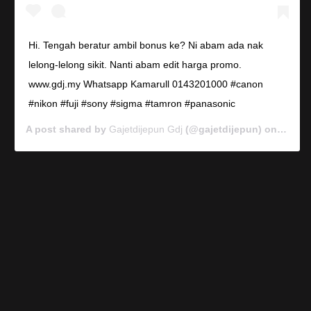
Hi. Tengah beratur ambil bonus ke? Ni abam ada nak
lelong-lelong sikit. Nanti abam edit harga promo.
www.gdj.my Whatsapp Kamarull 0143201000 #canon
#nikon #fuji #sony #sigma #tamron #panasonic
A post shared by
Gajetdijepun Gdj
(@gajetdijepun) on
Jan 7,