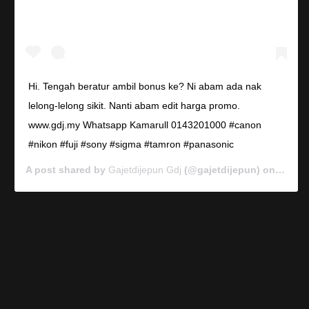
Hi. Tengah beratur ambil bonus ke? Ni abam ada nak
lelong-lelong sikit. Nanti abam edit harga promo.
www.gdj.my Whatsapp Kamarull 0143201000 #canon
#nikon #fuji #sony #sigma #tamron #panasonic
A post shared by
Gajetdijepun Gdj
(@gajetdijepun) on
Jan 7,