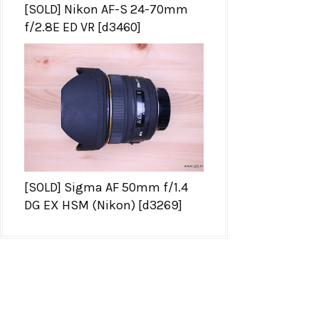
[SOLD] Nikon AF-S 24-70mm
f/2.8E ED VR [d3460]
[SOLD] Sigma AF 50mm f/1.4
DG EX HSM (Nikon) [d3269]