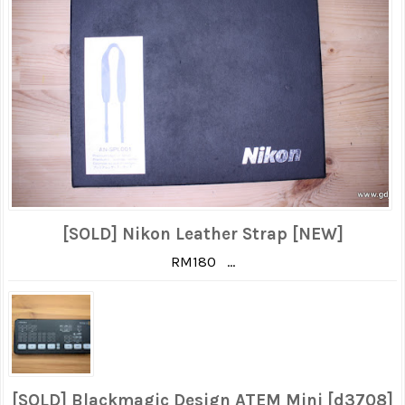
[SOLD] Nikon Leather Strap [NEW]
RM180 ...
[SOLD] Blackmagic Design ATEM Mini [d3708]