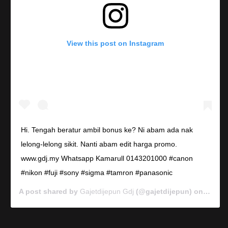
View this post on Instagram
Hi. Tengah beratur ambil bonus ke? Ni abam ada nak
lelong-lelong sikit. Nanti abam edit harga promo.
www.gdj.my Whatsapp Kamarull 0143201000 #canon
#nikon #fuji #sony #sigma #tamron #panasonic
A post shared by
Gajetdijepun Gdj
(@gajetdijepun) on
Jan 7,