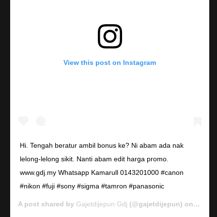
View this post on Instagram
Hi. Tengah beratur ambil bonus ke? Ni abam ada nak
lelong-lelong sikit. Nanti abam edit harga promo.
www.gdj.my Whatsapp Kamarull 0143201000 #canon
#nikon #fuji #sony #sigma #tamron #panasonic
A post shared by
Gajetdijepun Gdj
(@gajetdijepun) on
Jan 7,