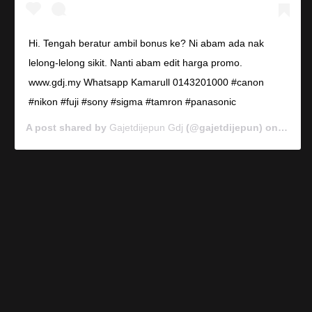
Hi. Tengah beratur ambil bonus ke? Ni abam ada nak
lelong-lelong sikit. Nanti abam edit harga promo.
www.gdj.my Whatsapp Kamarull 0143201000 #canon
#nikon #fuji #sony #sigma #tamron #panasonic
A post shared by
Gajetdijepun Gdj
(@gajetdijepun) on
Jan 7,