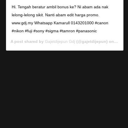
Hi. Tengah beratur ambil bonus ke? Ni abam ada nak
lelong-lelong sikit. Nanti abam edit harga promo.
www.gdj.my Whatsapp Kamarull 0143201000 #canon
#nikon #fuji #sony #sigma #tamron #panasonic
A post shared by
Gajetdijepun Gdj
(@gajetdijepun) on
Jan 7,