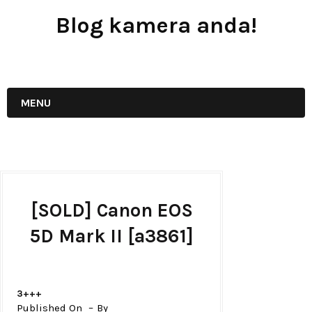
Blog kamera anda!
JUAL - BELI - SEWA PERALATAN KAMERA
MENU
[SOLD] Canon EOS
5D Mark II [a3861]
3+++
Published On
By