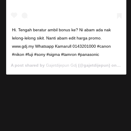
Hi. Tengah beratur ambil bonus ke? Ni abam ada nak
lelong-lelong sikit. Nanti abam edit harga promo.
www.gdj.my Whatsapp Kamarull 0143201000 #canon
#nikon #fuji #sony #sigma #tamron #panasonic
A post shared by
Gajetdijepun Gdj
(@gajetdijepun) on
Jan 7,