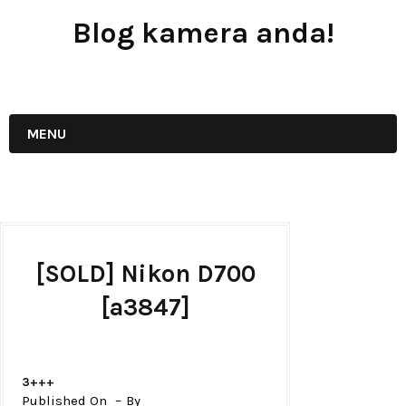
Blog kamera anda!
JUAL - BELI - SEWA PERALATAN KAMERA
MENU
[SOLD] Nikon D700
[a3847]
3+++
Published On
By