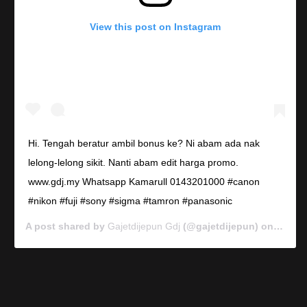
View this post on Instagram
Hi. Tengah beratur ambil bonus ke? Ni abam ada nak
lelong-lelong sikit. Nanti abam edit harga promo.
www.gdj.my Whatsapp Kamarull 0143201000 #canon
#nikon #fuji #sony #sigma #tamron #panasonic
A post shared by
Gajetdijepun Gdj
(@gajetdijepun) on
Jan 7,