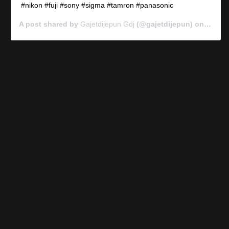
#nikon #fuji #sony #sigma #tamron #panasonic
A post shared by
Gajetdijepun Gdj
(@gajetdijepun) on
Jan 7,